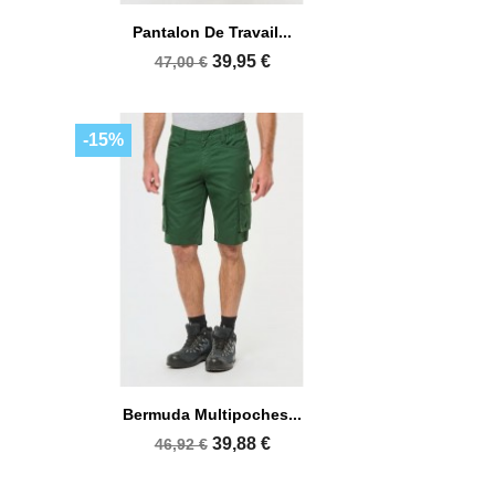

Aperçu rapide
Pantalon De Travail...
+8
+3
39,95 €
47,00 €
-15%

Aperçu rapide
Bermuda Multipoches...
+5
+7
39,88 €
46,92 €