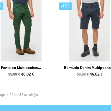
%
-15%


Aperçu rapide
Aperçu rapide
Pantalon Multipoches...
Bermuda Denim Multipoches
+7
46,82 €
46,82 €
55,08 €
55,08 €
age 1-24 de 32 article(s)