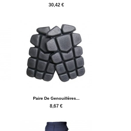
30,42 €

Aperçu rapide
Paire De Genouillères...
8,67 €