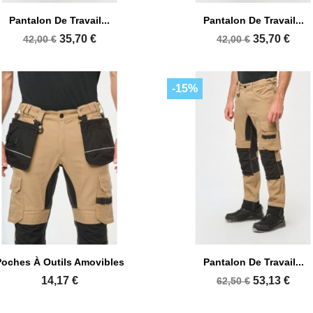


Aperçu rapide
Aperçu rapide
Pantalon De Travail...
Pantalon De Travail...
+8
35,70 €
35,70 €
42,00 €
42,00 €
-15%


Aperçu rapide
Aperçu rapide
Poches À Outils Amovibles
Pantalon De Travail...
14,17 €
53,13 €
62,50 €