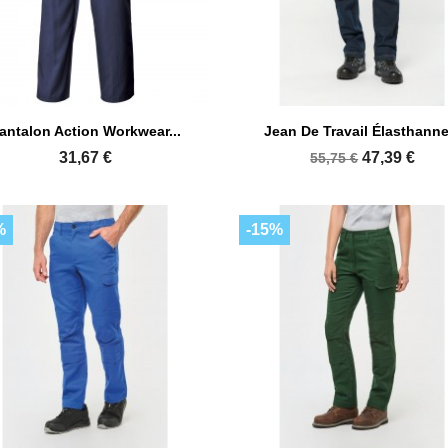


Aperçu rapide
Aperçu rapide
antalon Action Workwear...
Jean De Travail Élasthanne.
31,67 €
47,39 €
55,75 €
%
-15%