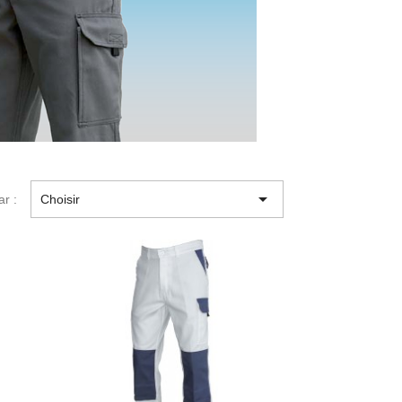

ar :
Choisir