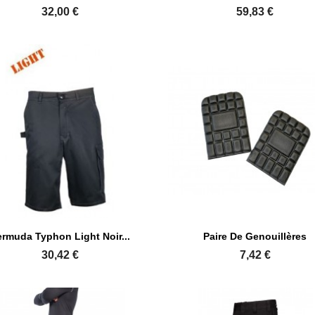
32,00 €
59,83 €


Aperçu rapide
Aperçu rapide
rmuda Typhon Light Noir...
Paire De Genouillères
30,42 €
7,42 €