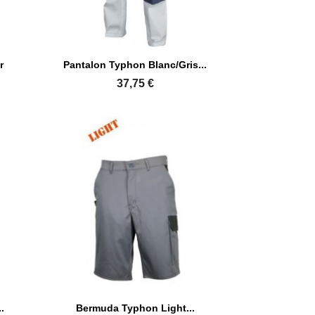

Aperçu rapide
r
Pantalon Typhon Blanc/gris...
37,75 €

Aperçu rapide
.
Bermuda Typhon Light...