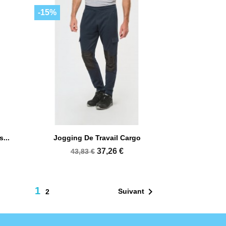
-15%

Aperçu rapide
...
Jogging De Travail Cargo
37,26 €
43,83 €
1

Suivant
2