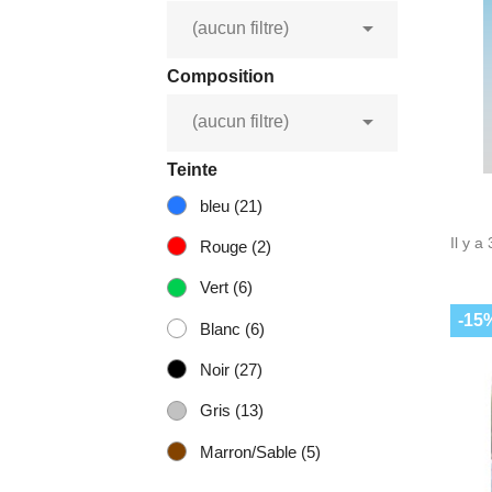

(aucun filtre)
Composition

(aucun filtre)
Teinte
bleu
(21)
Il y a
Rouge
(2)
Vert
(6)
-15
Blanc
(6)
Noir
(27)
Gris
(13)
Marron/Sable
(5)