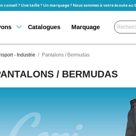
un conseil ? Une taille ? Un marquage ? Nous sommes à votre écoute au 05
yons
Catalogues
Marquage
sport - Industrie
Pantalons / Bermudas
PANTALONS / BERMUDAS