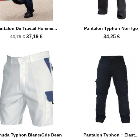


Aperçu rapide
Aperçu rapide
ntalon De Travail Homme...
Pantalon Typhon Noir Igo
+1
37,19 €
34,25 €
43,75 €


Aperçu rapide
Aperçu rapide
muda Typhon Blanc/gris Dean
Pantalon Typhon + Elast...