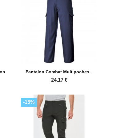

Aperçu rapide
ton
Pantalon Combat Multipoches...
+1
24,17 €
-15%