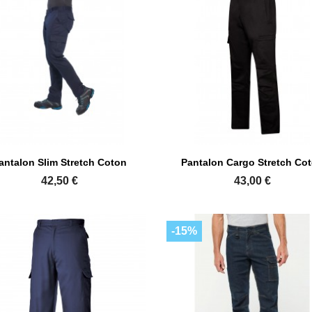


Aperçu rapide
Aperçu rapide
antalon Slim Stretch Coton
Pantalon Cargo Stretch Co
42,50 €
43,00 €
-15%