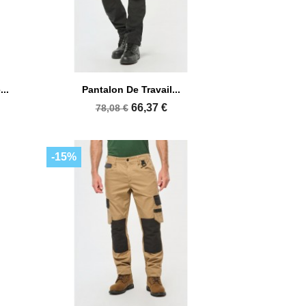

Aperçu rapide
..
Pantalon De Travail...
66,37 €
78,08 €
-15%