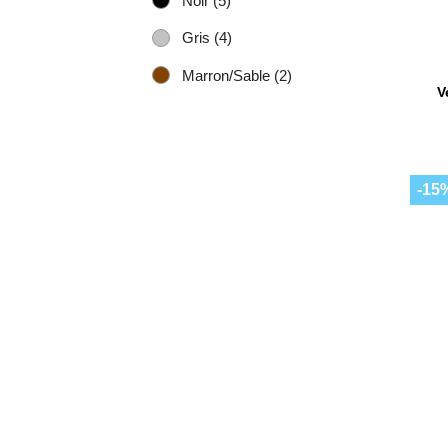
Noir
(5)
Gris
(4)
Marron/Sable
(2)
V
-15