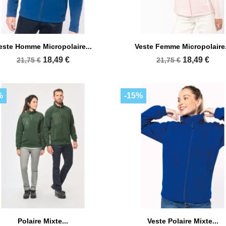


Aperçu rapide
Aperçu rapide
este Homme Micropolaire...
Veste Femme Micropolaire.
+33
+
18,49 €
18,49 €
21,75 €
21,75 €
%
-15%


Aperçu rapide
Aperçu rapide
Polaire Mixte...
Veste Polaire Mixte...