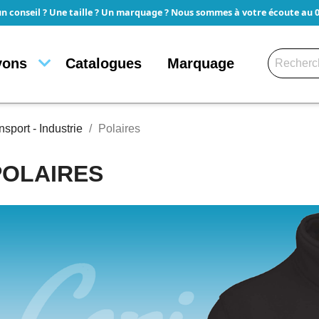
un conseil ? Une taille ? Un marquage ? Nous sommes à votre écoute au 05
yons
Catalogues
Marquage
sport - Industrie
Polaires
POLAIRES