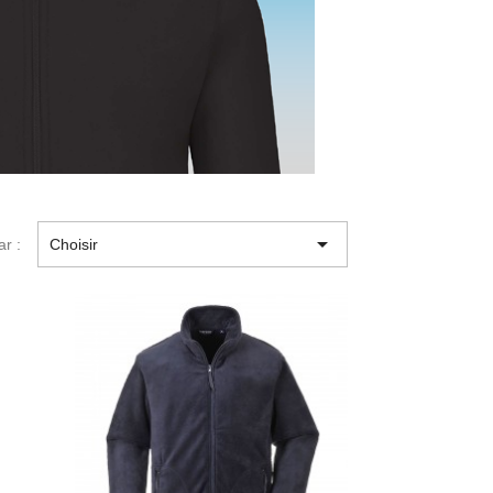

ar :
Choisir