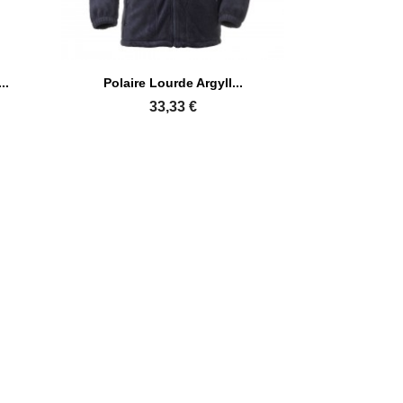

Aperçu rapide
..
Polaire Lourde Argyll...
35
33,33 €