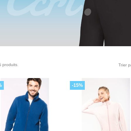
 5 produits.
Trier p
%
-15%