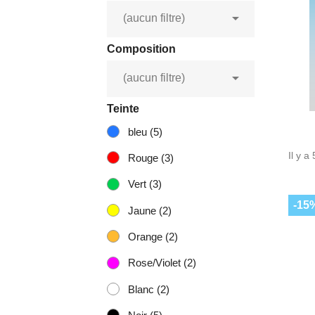

(aucun filtre)
Composition

(aucun filtre)
Teinte
bleu
(5)
Il y a
Rouge
(3)
Vert
(3)
-15
Jaune
(2)
Orange
(2)
Rose/Violet
(2)
Blanc
(2)