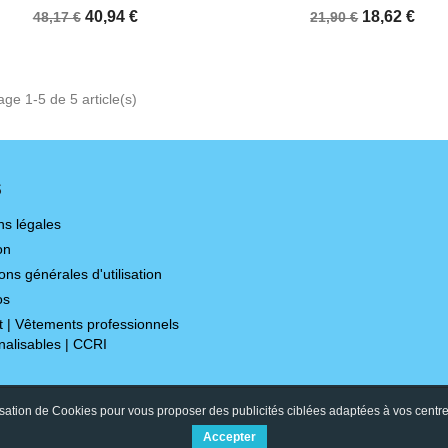
+3
40,94 €
18,62 €
48,17 €
21,90 €
age 1-5 de 5 article(s)
S
ns légales
on
ons générales d'utilisation
os
t | Vêtements professionnels
nalisables | CCRI
isation de Cookies pour vous proposer des publicités ciblées adaptées à vos centres d
Accepter