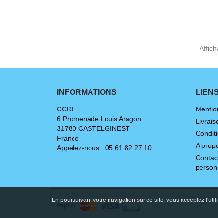
Affich
INFORMATIONS
LIEN
CCRI
Mentio
6 Promenade Louis Aragon
Livrais
31780 CASTELGINEST
Conditi
France
A prop
Appelez-nous :
05 61 82 27 10
Contac
person
En poursuivant votre navigation sur ce site, vous acceptez l'util