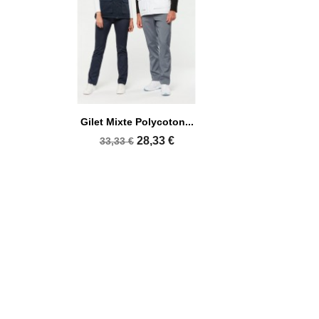

Aperçu rapide
Gilet Mixte Polycoton...
+7
+12
28,33 €
33,33 €