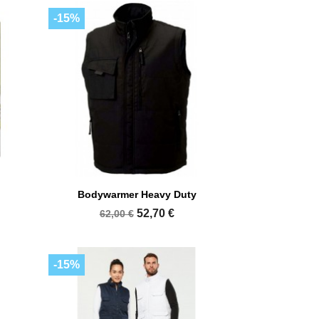
-15%

Aperçu rapide
Bodywarmer Heavy Duty
+1
52,70 €
62,00 €
-15%