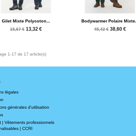


Aperçu rapide
Aperçu rapide
Gilet Mixte Polycoton...
Bodywarmer Polaire Mixte.
+16
13,32 €
38,60 €
15,67 €
45,42 €
age 1-17 de 17 article(s)
S
ns légales
on
ons générales d'utilisation
os
t | Vêtements professionnels
nalisables | CCRI