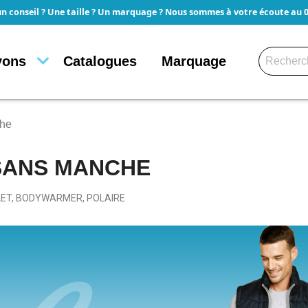
un conseil ? Une taille ? Un marquage ? Nous sommes à votre écoute au 05
yons
Catalogues
Marquage
he
SANS MANCHE
LET, BODYWARMER, POLAIRE