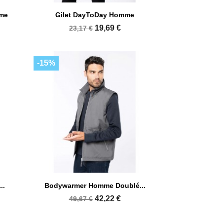

Aperçu rapide
mme
Gilet DayToDay Homme
15
+10
19,69 €
23,17 €
-15%

Aperçu rapide
..
Bodywarmer Homme Doublé...
12
+1
42,22 €
49,67 €