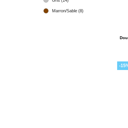
Gris
(14)
Marron/Sable
(8)
Dou
-15