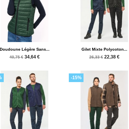


Aperçu rapide
Aperçu rapide
Doudoune Légère Sans...
Gilet Mixte Polycoton...
+15
34,64 €
22,38 €
40,75 €
26,33 €
%
-15%