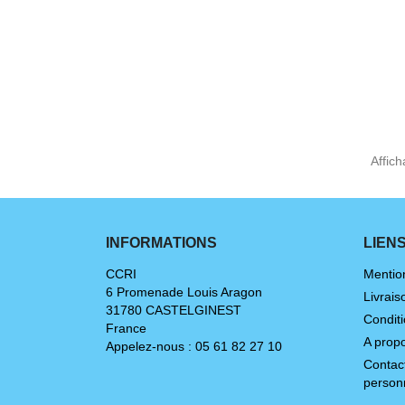
Affich
INFORMATIONS
LIEN
CCRI
Mentio
6 Promenade Louis Aragon
Livrais
31780 CASTELGINEST
Conditi
France
A prop
Appelez-nous :
05 61 82 27 10
Contac
person