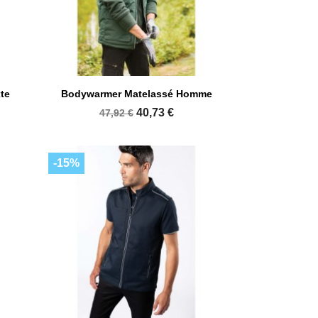

Aperçu rapide
te
Bodywarmer Matelassé Homme
+8
+7
40,73 €
47,92 €
-15%