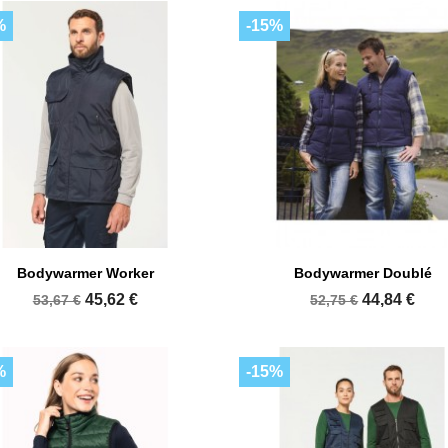
%
-15%


Aperçu rapide
Aperçu rapide
Bodywarmer Worker
Bodywarmer Doublé
+1
45,62 €
44,84 €
53,67 €
52,75 €
%
-15%