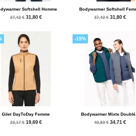


Aperçu rapide
Aperçu rapide
dywarmer Softshell Homme
Bodywarmer Softshell Fe
+15
+
31,80 €
31,80 €
37,42 €
37,42 €
%
-15%


Aperçu rapide
Aperçu rapide
Gilet DayToDay Femme
Bodywarmer Mixte Doublé.
+12
+
19,69 €
34,71 €
23,17 €
40,83 €