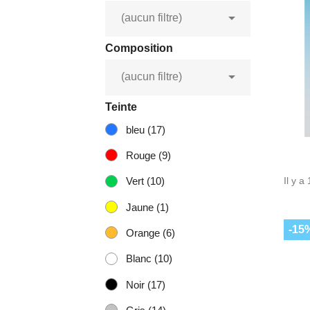

(aucun filtre)
Composition

(aucun filtre)
Teinte
bleu
(17)
Rouge
(9)
Il y a
Vert
(10)
Jaune
(1)
-15
Orange
(6)
Blanc
(10)
Noir
(17)