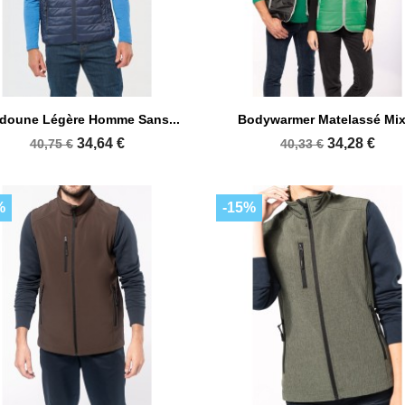


Aperçu rapide
Aperçu rapide
doune Légère Homme Sans...
Bodywarmer Matelassé Mix
+15
34,64 €
34,28 €
40,75 €
40,33 €
%
-15%