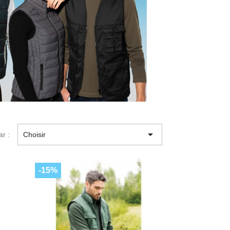

ar :
Choisir
-15%