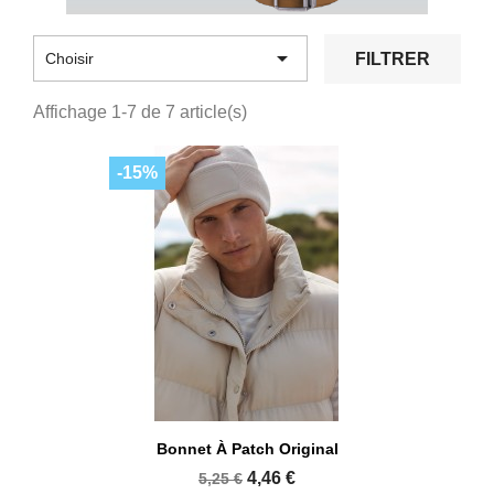

FILTRER
Choisir
Affichage 1-7 de 7 article(s)
-15%
Bonnet À Patch Original
4,46 €
5,25 €