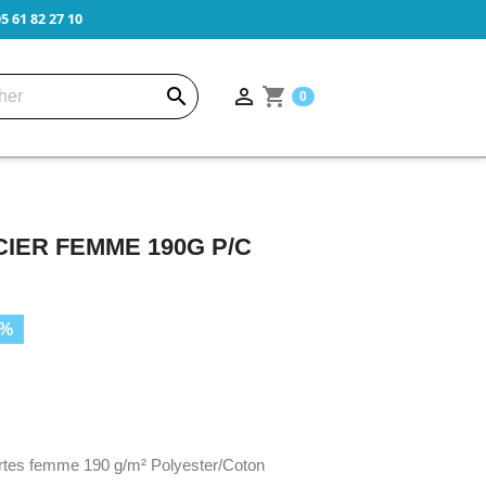
 61 82 27 10


shopping_cart
0
IER FEMME 190G P/C
5%
tes femme 190 g/m² Polyester/Coton