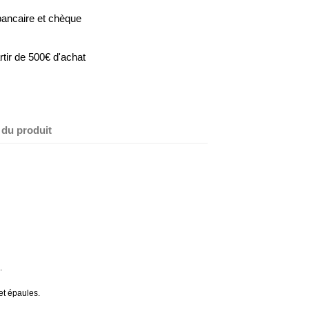
bancaire et chèque
artir de 500€ d'achat
 du produit
.
 et épaules.