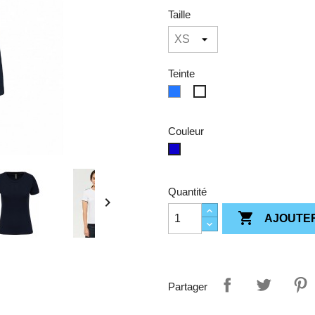
Taille
Teinte
bleu
Blanc
Couleur
White/Navy
Quantité


AJOUTER
Partager