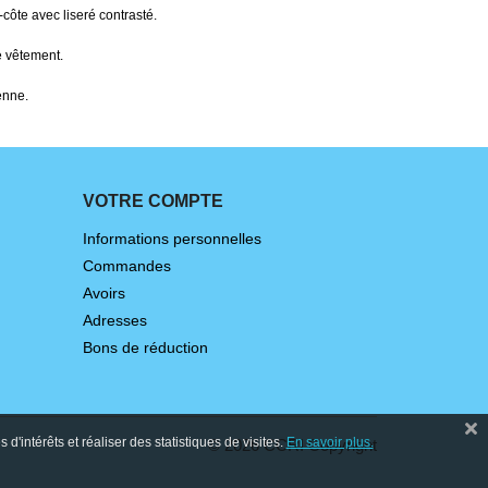
côte avec liseré contrasté.
e vêtement.
enne.
VOTRE COMPTE
Informations personnelles
Commandes
Avoirs
Adresses
Bons de réduction
'intérêts et réaliser des statistiques de visites.
En savoir plus.
©
2026
CCRI Copyright