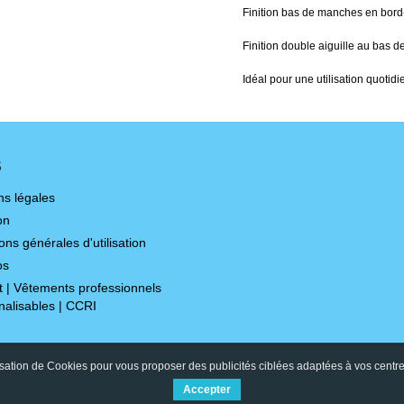
Finition bas de manches en bord-
Finition double aiguille au bas d
Idéal pour une utilisation quotidi
S
ns légales
on
ons générales d'utilisation
os
t | Vêtements professionnels
nalisables | CCRI
isation de Cookies pour vous proposer des publicités ciblées adaptées à vos centres d
Accepter