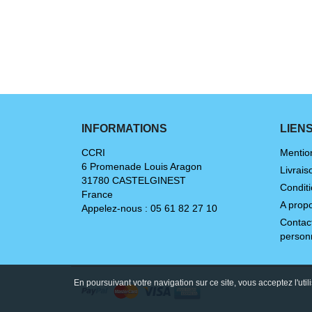
INFORMATIONS
LIEN
CCRI
Mentio
6 Promenade Louis Aragon
Livrais
31780 CASTELGINEST
Conditi
France
A prop
Appelez-nous :
05 61 82 27 10
Contac
person
En poursuivant votre navigation sur ce site, vous acceptez l'util