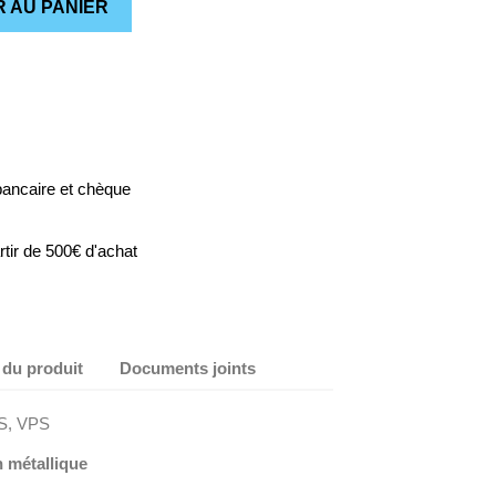
 AU PANIER
bancaire et chèque
artir de 500€ d'achat
 du produit
Documents joints
S, VPS
 métallique