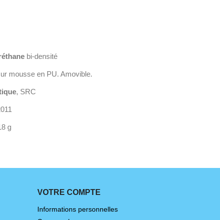
réthane
bi-densité
e sur mousse en PU. Amovible.
ique
, SRC
2011
18 g
VOTRE COMPTE
Informations personnelles