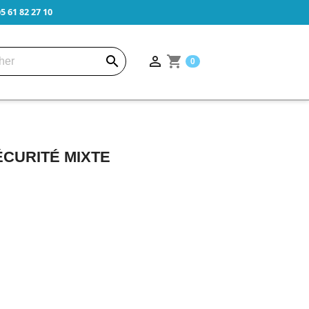
 61 82 27 10


shopping_cart
0
CURITÉ MIXTE