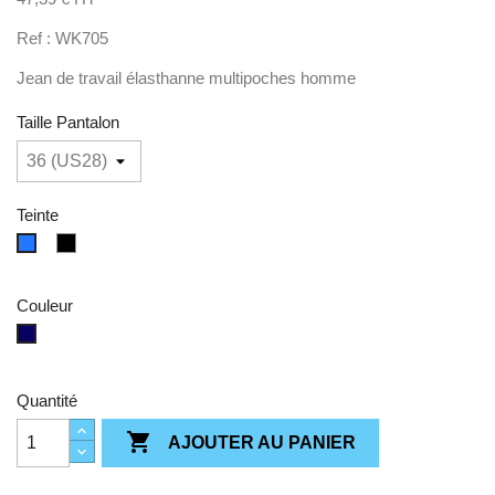
Ref : WK705
Jean de travail élasthanne multipoches homme
Taille Pantalon
Teinte
Noir
bleu
Couleur
Blue
Rinse
Quantité

AJOUTER AU PANIER