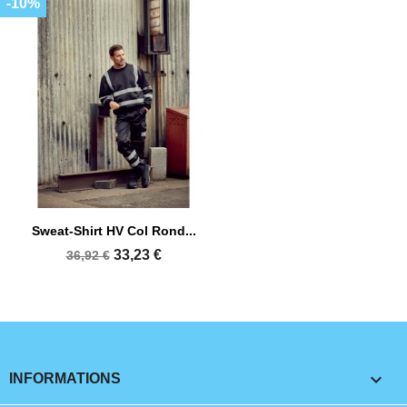
-10%
Sweat-Shirt HV Col Rond...
33,23 €
36,92 €
keyboard_arrow_down
INFORMATIONS