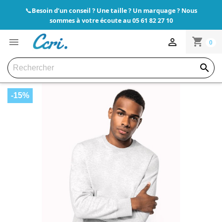
Besoin d’un conseil ? Une taille ? Un marquage ? Nous
📞
sommes à votre écoute au 05 61 82 27 10
shopping_cart


0

-15%