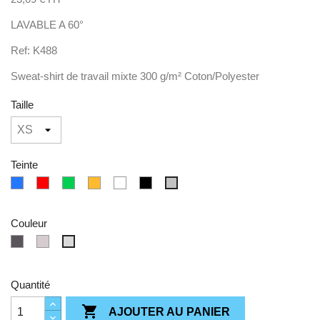
LAVABLE A 60°
Ref: K488
Sweat-shirt de travail mixte 300 g/m² Coton/Polyester
Taille
Teinte
bleu
Rouge
Vert
Orange
Blanc
Noir
Gris
Couleur
Dark
Oxford
Ash
Grey
Grey
Heather
Quantité

AJOUTER AU PANIER