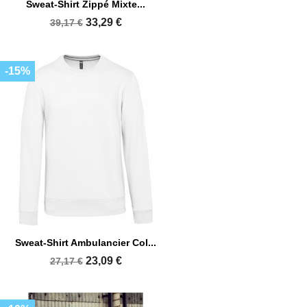
Sweat-Shirt Zippé Mixte...
33,29 €
39,17 €
-15%
Sweat-Shirt Ambulancier Col...
23,09 €
27,17 €