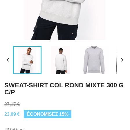


SWEAT-SHIRT COL ROND MIXTE 300 G
C/P
27,17 €
23,09 €
ÉCONOMISEZ 15%
23,09 € HT