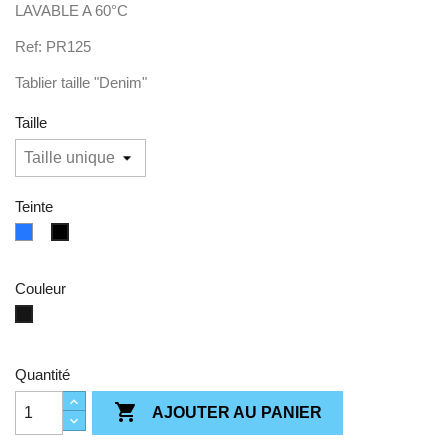
LAVABLE A 60°C
Ref: PR125
Tablier taille "Denim"
Taille
Teinte
bleu
Noir
Couleur
Black
Denim
Quantité

AJOUTER AU PANIER