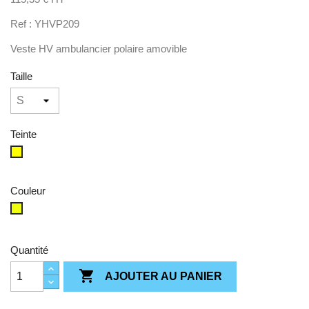
Ref : YHVP209
Veste HV ambulancier polaire amovible
Taille
Teinte
Jaune
Couleur
Hi-
Vis
Yellow/Navy
Quantité

AJOUTER AU PANIER