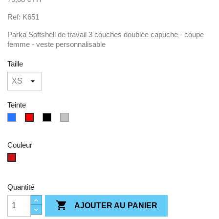
Ref: K651
Parka Softshell de travail 3 couches doublée capuche - coupe
femme - veste personnalisable
Taille
Teinte
bleu
Noir
Gris
Rouge
Couleur
Rouge
Quantité

AJOUTER AU PANIER