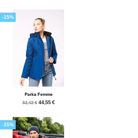
-15%
Parka Femme
44,55 €
52,42 €
-15%