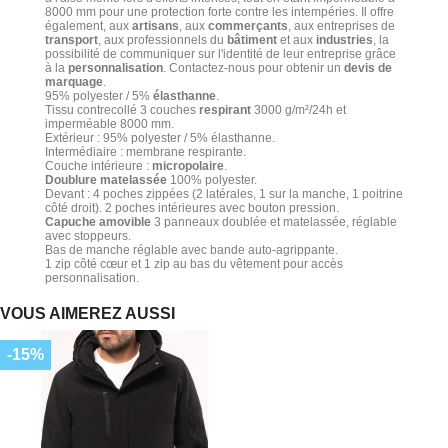
8000 mm pour une protection forte contre les intempéries. Il offre
également, aux
artisans
, aux
commerçants
, aux entreprises de
transport
, aux professionnels du
bâtiment
et aux
industries
, la
possibilité de communiquer sur l'identité de leur entreprise grâce
à la
personnalisation
. Contactez-nous pour obtenir un
devis de
marquage
.
95% polyester / 5%
élasthanne
.
Tissu contrecollé 3 couches
respirant
3000 g/m²/24h et
imperméable 8000 mm.
Extérieur : 95% polyester / 5% élasthanne.
Intermédiaire : membrane respirante.
Couche intérieure :
micropolaire
.
Doublure matelassée
100% polyester.
Devant : 4 poches zippées (2 latérales, 1 sur la manche, 1 poitrine
côté droit). 2 poches intérieures avec bouton pression.
Capuche amovible
3 panneaux doublée et matelassée, réglable
avec stoppeurs.
Bas de manche réglable avec bande auto-agrippante.
1 zip côté cœur et 1 zip au bas du vêtement pour accès
personnalisation.
VOUS AIMEREZ AUSSI
-15%