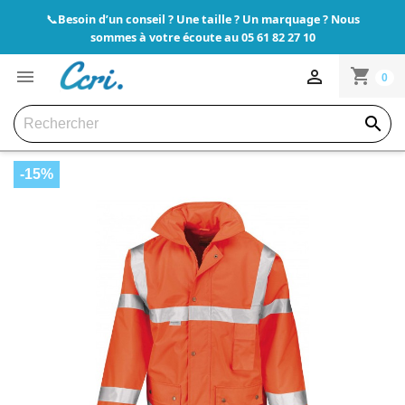
Besoin d’un conseil ? Une taille ? Un marquage ? Nous
📞
sommes à votre écoute au 05 61 82 27 10
shopping_cart


0

-15%