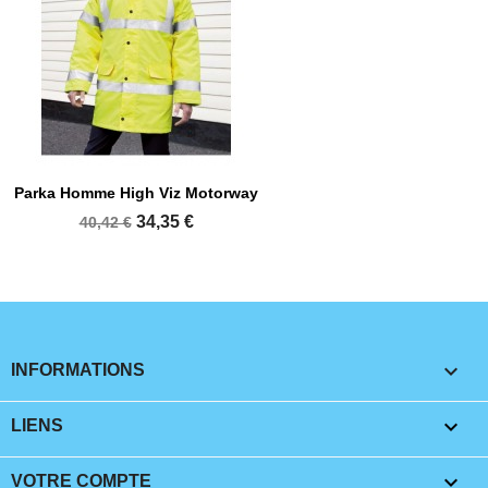
Parka Homme High Viz Motorway
34,35 €
40,42 €
keyboard_arrow_down
INFORMATIONS

LIENS

VOTRE COMPTE