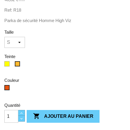
Ref: R18
Parka de sécurité Homme High Viz
Taille
Teinte
Jaune
Orange
Couleur
H-
Vis
Orange
Quantité

AJOUTER AU PANIER