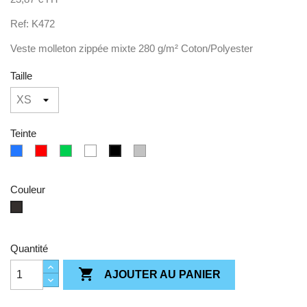
Ref: K472
Veste molleton zippée mixte 280 g/m² Coton/Polyester
Taille
Teinte
bleu
Rouge
Vert
Blanc
Gris
Noir
Couleur
Noir
Quantité

AJOUTER AU PANIER