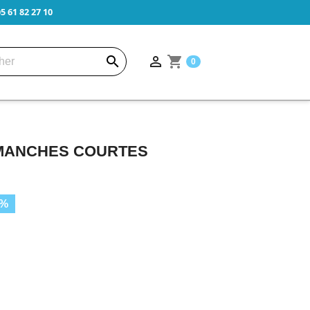
 61 82 27 10


shopping_cart
0
MANCHES COURTES
5%