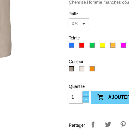
Chemise Homme manches cou
Taille
Teinte
bleu
Rouge
Vert
Jaune
Orange
R
Couleur
Angora
Brown
Beige
Quantité

AJOUTER
Partager