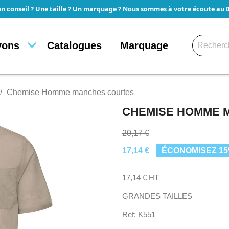
un conseil ? Une taille ? Un marquage ? Nous sommes à votre écoute au 05
yons
Catalogues
Marquage
Chemise Homme manches courtes
CHEMISE HOMME 
20,17 €
17,14 €
ÉCONOMISEZ 1
17,14 € HT
GRANDES TAILLES
Ref: K551