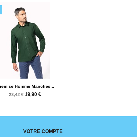

Aperçu rapide
hemise Homme Manches...
+34
19,90 €
23,42 €
VOTRE COMPTE