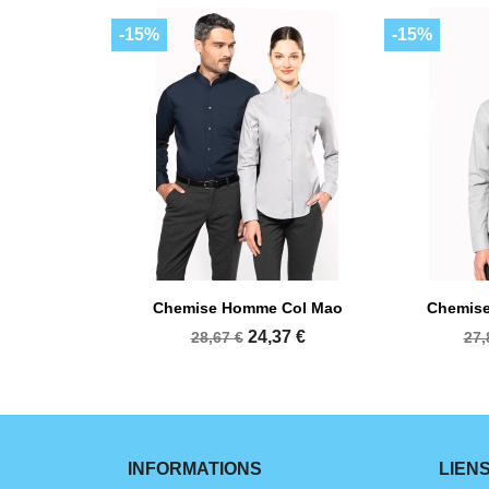
-15%
-15%


Aperçu rapide
A
Chemise Homme Col Mao
Chemis
+6
24,37 €
28,67 €
27,
INFORMATIONS
LIEN