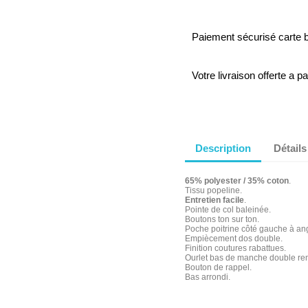
Paiement sécurisé carte 
Votre livraison offerte a p
Description
Détails
65% polyester / 35% coton
.
Tissu popeline.
Entretien facile
.
Pointe de col baleinée.
Boutons ton sur ton.
Poche poitrine côté gauche à ang
Empiècement dos double.
Finition coutures rabattues.
Ourlet bas de manche double rem
Bouton de rappel.
Bas arrondi.