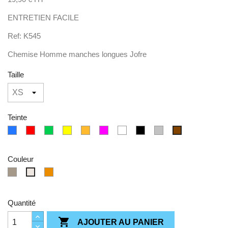
ENTRETIEN FACILE
Ref: K545
Chemise Homme manches longues Jofre
Taille
Teinte
bleu
Rouge
Vert
Jaune
Orange
Rose/Violet
Blanc
Noir
Gris
Marron/Sable
Couleur
Beige
Brown
Angora
Quantité

AJOUTER AU PANIER