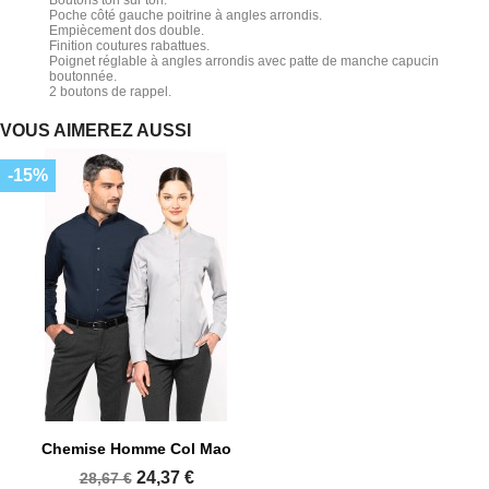
Boutons ton sur ton.
Poche côté gauche poitrine à angles arrondis.
Empiècement dos double.
Finition coutures rabattues.
Poignet réglable à angles arrondis avec patte de manche capucin
boutonnée.
2 boutons de rappel.
VOUS AIMEREZ AUSSI
-15%
Chemise Homme Col Mao
24,37 €
28,67 €