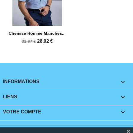
Chemise Homme Manches...
26,92 €
31,67 €
keyboard_arrow_down
INFORMATIONS

LIENS

VOTRE COMPTE