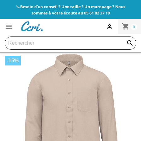
Besoin d’un conseil ? Une taille ? Un marquage ? Nous
📞
sommes à votre écoute au 05 61 82 27 10
shopping_cart


0

-15%