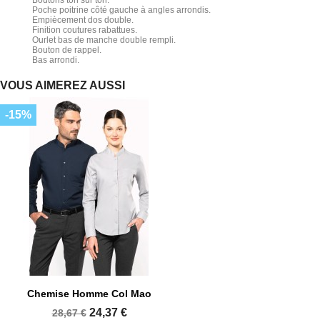
Boutons ton sur ton.
Poche poitrine côté gauche à angles arrondis.
Empiècement dos double.
Finition coutures rabattues.
Ourlet bas de manche double rempli.
Bouton de rappel.
Bas arrondi.
VOUS AIMEREZ AUSSI
-15%
Chemise Homme Col Mao
24,37 €
28,67 €