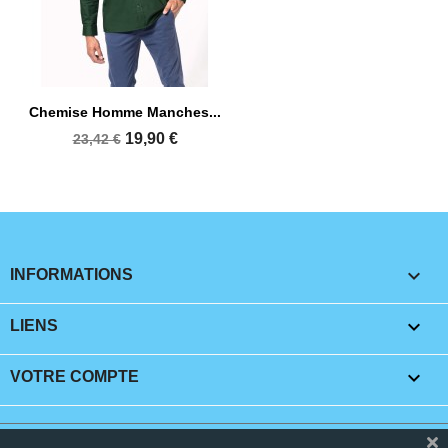
Chemise Homme Manches...
19,90 €
23,42 €
keyboard_arrow_down
INFORMATIONS

LIENS

VOTRE COMPTE