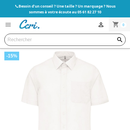
Besoin d’un conseil ? Une taille ? Un marquage ? Nous
📞
sommes à votre écoute au 05 61 82 27 10
shopping_cart


0

-15%