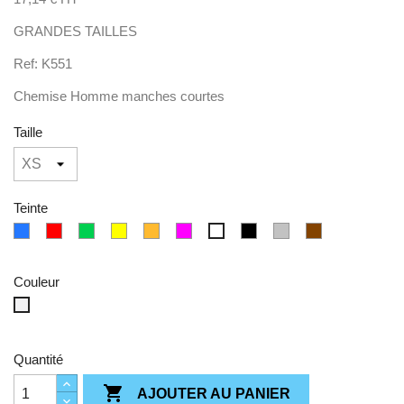
GRANDES TAILLES
Ref: K551
Chemise Homme manches courtes
Taille
Teinte
bleu
Rouge
Vert
Jaune
Orange
Rose/Violet
Noir
Gris
Marron/Sable
Blanc
Couleur
Blanc
Quantité

AJOUTER AU PANIER