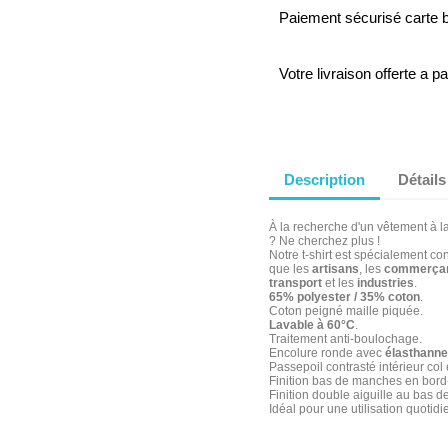
Paiement sécurisé carte 
Votre livraison offerte a p
Description
Détails
À la recherche d'un vêtement à la
? Ne cherchez plus !
Notre t-shirt est spécialement 
que les
artisans
, les
commerça
transport
et les
industries
.
65% polyester / 35% coton
.
Coton peigné maille piquée.
Lavable à 60°C
.
Traitement anti-boulochage.
Encolure ronde avec
élasthanne
Passepoil contrasté intérieur col
Finition bas de manches en bord-
Finition double aiguille au bas d
Idéal pour une utilisation quotidi