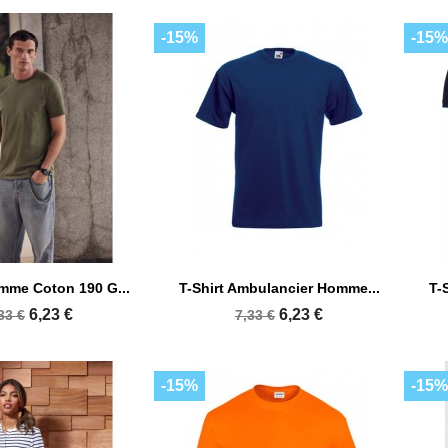
-15%
-15%

perçu rapide
Aperçu rapide
omme Coton 190 G...
T-Shirt Ambulancier Homme...
T-
+13
+1
6,23 €
6,23 €
33 €
7,33 €
-15%
-15%