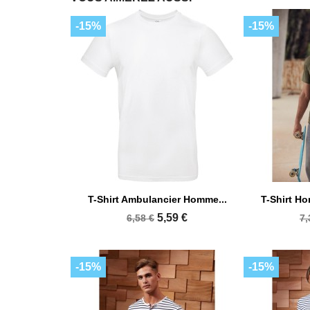
-15%
-15%


Aperçu rapide
A
T-Shirt Ambulancier Homme...
T-Shirt H
+7
5,59 €
6,58 €
7,
-15%
-15%