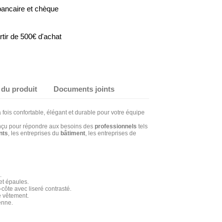
bancaire et chèque
artir de 500€ d'achat
 du produit
Documents joints
 fois confortable, élégant et durable pour votre équipe
conçu pour répondre aux besoins des
professionnels
tels
nts
, les entreprises du
bâtiment
, les entreprises de
.
 et épaules.
côte avec liseré contrasté.
e vêtement.
enne.