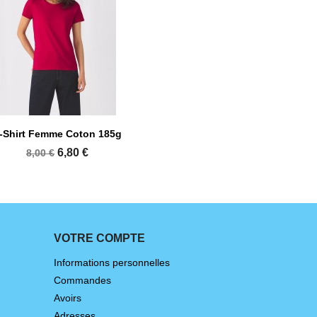

Aperçu rapide
-Shirt Femme Coton 185g
+44
6,80 €
8,00 €
VOTRE COMPTE
Informations personnelles
Commandes
Avoirs
Adresses