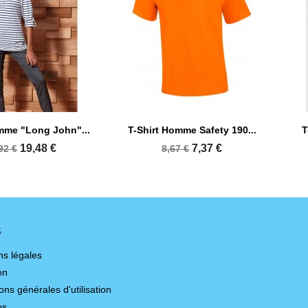

perçu rapide
Aperçu rapide
mme "Long John"...
T-Shirt Homme Safety 190...
T
+1
19,48 €
7,37 €
92 €
8,67 €
S
ns légales
on
ons générales d'utilisation
os