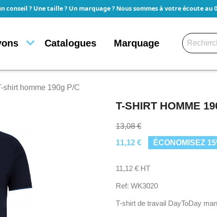
un conseil ? Une taille ? Un marquage ? Nous sommes à votre écoute au 05
yons
Catalogues
Marquage
T-shirt homme 190g P/C
T-SHIRT HOMME 19
13,08 €
11,12 €
ÉCONOMISEZ 1
11,12 € HT
Ref: WK3020
T-shirt de travail DayToDay m