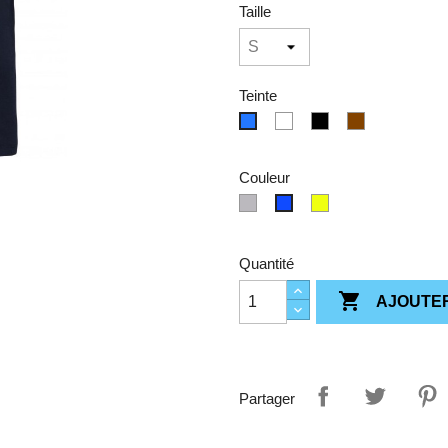
Taille
Teinte
Blanc
Noir
Marron/Sabl
bleu
Couleur
Navy/Silver
Navy/Fluorescent
Navy/Light
Yellow
Royal
Blue
Quantité

AJOUTER
Partager