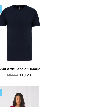

Aperçu rapide
Shirt Ambulancier Homme...
+1
11,12 €
13,08 €