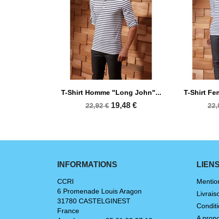


Aperçu rapide
A
T-Shirt Homme "Long John"...
T-Shirt Fe
+1
19,48 €
22,92 €
22,
INFORMATIONS
LIEN
CCRI
Mentio
6 Promenade Louis Aragon
Livrais
31780 CASTELGINEST
Conditi
France
A prop