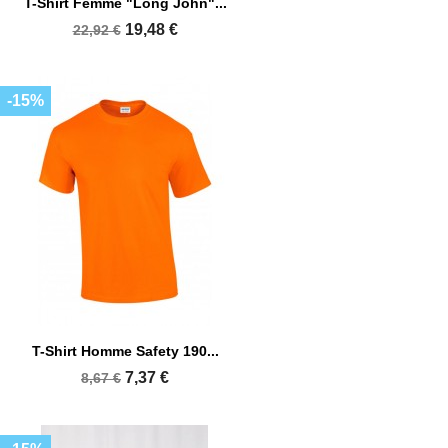
T-Shirt Femme "Long John"...
19,48 €
22,92 €
-15%
T-Shirt Homme Safety 190...
7,37 €
8,67 €