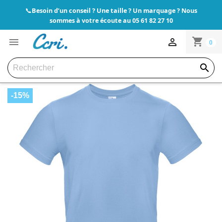
Besoin d’un conseil ? Une taille ? Un marquage ? Nous
📞
sommes à votre écoute au 05 61 82 27 10
shopping_cart


0

-15%