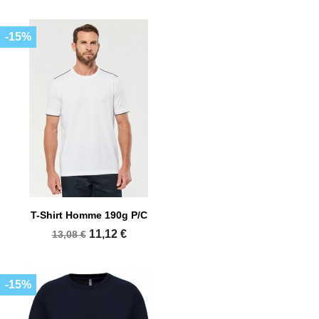
-15%
T-Shirt Homme 190g P/C
11,12 €
13,08 €
-15%