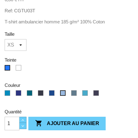
Ref: CGTU03T
T-shirt ambulancier homme 185 g/m² 100% Coton
Taille
Teinte
Blanc
bleu
Couleur
Atoll
Cobalt
Diva
Navy
Royal
Stone
Swimmingpool
Navy
Sky
Blue
Blue
Blue
Blue
blue
Blue
Quantité

AJOUTER AU PANIER