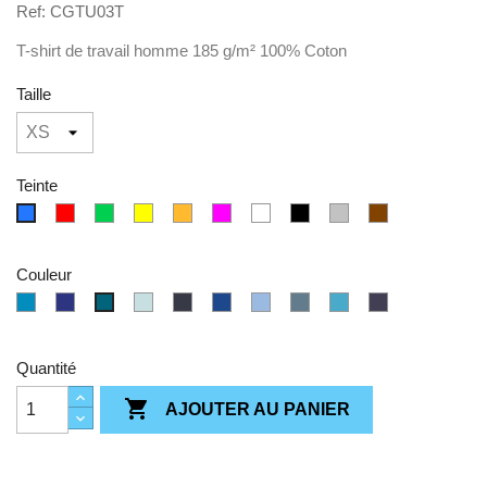
Ref: CGTU03T
T-shirt de travail homme 185 g/m² 100% Coton
Taille
Teinte
Rouge
Vert
Jaune
Orange
Rose/Violet
Blanc
Noir
Gris
Marron/Sable
bleu
Couleur
Atoll
Cobalt
Millennial
Navy
Royal
Sky
Stone
Swimmingpool
Navy
Diva
Blue
Mint
Blue
Blue
Blue
blue
Blue
Quantité

AJOUTER AU PANIER